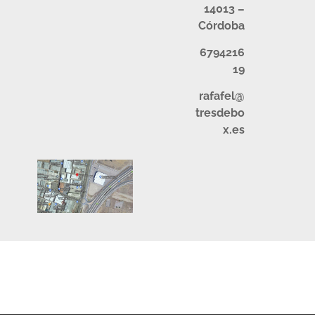
14013 –
Córdoba
6794216
19
rafafel@
tresdebo
x.es