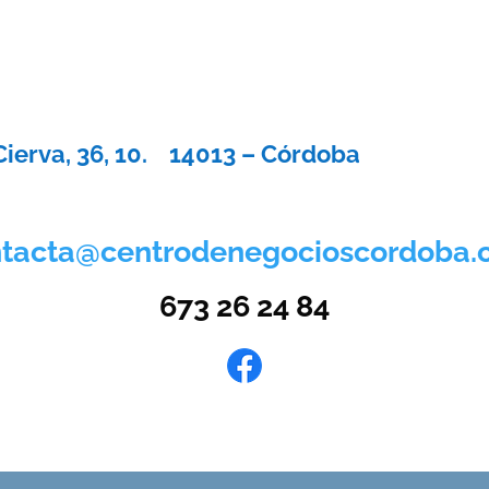
Cierva, 36, 10. 14013 – Córdoba
tacta@centrodenegocioscordoba
673 26 24 84