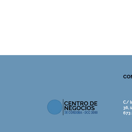
CO
C/ I
36, 
673 