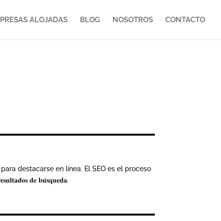
PRESAS ALOJADAS
BLOG
NOSOTROS
CONTACTO
esencial para destacarse en línea. El SEO es el proceso
𝐨𝐬 𝐝𝐞 𝐛𝐮́𝐬𝐪𝐮𝐞𝐝𝐚.