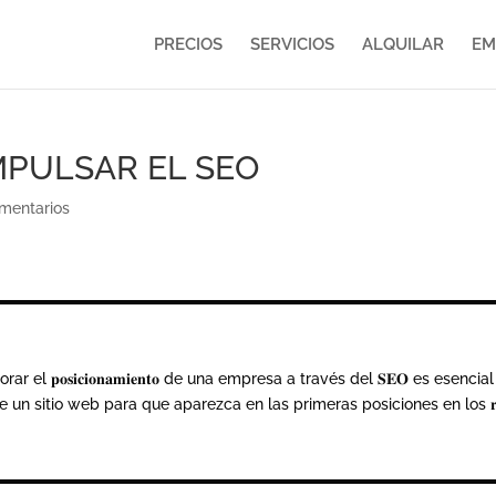
PRECIOS
SERVICIOS
ALQUILAR
EM
MPULSAR EL SEO
mentarios
 mejorar el 𝐩𝐨𝐬𝐢𝐜𝐢𝐨𝐧𝐚𝐦𝐢𝐞𝐧𝐭𝐨 de una empresa a través del 𝐒𝐄𝐎 es 
𝐨́𝐧 de un sitio web para que aparezca en las primeras posiciones en los 𝐫𝐞𝐬𝐮𝐥𝐭𝐚𝐝