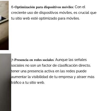
6-𝐎𝐩𝐭𝐢𝐦𝐢𝐳𝐚𝐜𝐢𝐨́𝐧 𝐩𝐚𝐫𝐚 𝐝𝐢𝐬𝐩𝐨𝐬𝐢𝐭𝐢𝐯𝐨𝐬 𝐦𝐨́𝐯𝐢𝐥𝐞𝐬: Con el
creciente uso de dispositivos móviles, es crucial que
tu sitio web esté optimizado para móviles.
7-𝐏𝐫𝐞𝐬𝐞𝐧𝐜𝐢𝐚 𝐞𝐧 𝐫𝐞𝐝𝐞𝐬 𝐬𝐨𝐜𝐢𝐚𝐥𝐞𝐬: Aunque las señales
sociales no son un factor de clasificación directo,
tener una presencia activa en las redes puede
aumentar la visibilidad de tu empresa y atraer más
tráfico a tu sitio web.