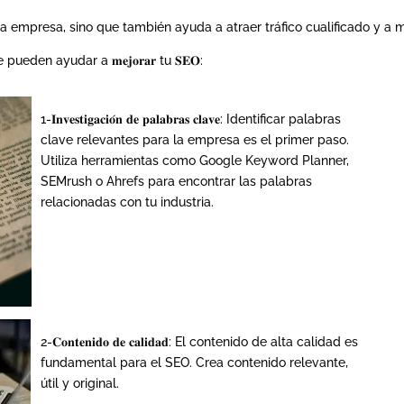
la empresa, sino que también ayuda a atraer tráfico cualificado y a m
den ayudar a 𝐦𝐞𝐣𝐨𝐫𝐚𝐫 tu 𝐒𝐄𝐎:
1-𝐈𝐧𝐯𝐞𝐬𝐭𝐢𝐠𝐚𝐜𝐢𝐨́𝐧 𝐝𝐞 𝐩𝐚𝐥𝐚𝐛𝐫𝐚𝐬 𝐜𝐥𝐚𝐯𝐞: Identificar palabras
clave relevantes para la empresa es el primer paso.
Utiliza herramientas como Google Keyword Planner,
SEMrush o Ahrefs para encontrar las palabras
relacionadas con tu industria.
2-𝐂𝐨𝐧𝐭𝐞𝐧𝐢𝐝𝐨 𝐝𝐞 𝐜𝐚𝐥𝐢𝐝𝐚𝐝: El contenido de alta calidad es
fundamental para el SEO. Crea contenido relevante,
útil y original.