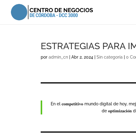
ESTRATEGIAS PARA I
por
admin_cn
|
Abr 2, 2024
|
Sin categoría
|
0 Co
En el 𝐜𝐨𝐦𝐩𝐞𝐭𝐢𝐭𝐢𝐯𝐨 mundo digital de hoy,
de 𝐨𝐩𝐭𝐢𝐦𝐢𝐳𝐚𝐜