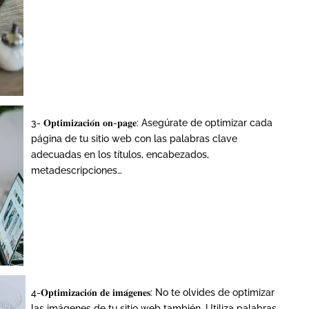
3- 𝐎𝐩𝐭𝐢𝐦𝐢𝐳𝐚𝐜𝐢𝐨́𝐧 𝐨𝐧-𝐩𝐚𝐠𝐞: Asegúrate de optimizar cada
página de tu sitio web con las palabras clave
adecuadas en los títulos, encabezados,
metadescripciones…
4-𝐎𝐩𝐭𝐢𝐦𝐢𝐳𝐚𝐜𝐢𝐨́𝐧 𝐝𝐞 𝐢𝐦𝐚́𝐠𝐞𝐧𝐞𝐬: No te olvides de optimizar
las imágenes de tu sitio web también. Utiliza palabras